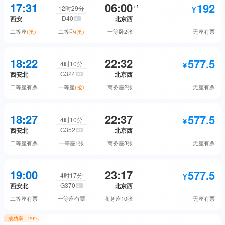
525
515
无座
预订
17:31
06:00
192
二等座
预订
+
1
12时29分
D40
西安
北京西
1815.5
商务座
预订
二等座
(抢)
二等卧
(抢)
一等卧
2张
无座
有票
824
一等座
预订
577.5
192
无座
预订
18:22
22:32
577.5
二等座
抢票
4时10分
G324
西安北
北京西
1628
商务座
预订
二等座
有票
一等座
(抢)
商务座
2张
无座
有票
300
二等卧
抢票
515
577.5
无座
预订
18:27
22:37
577.5
二等座
预订
4时10分
G352
西安北
北京西
458
一等卧
预订
二等座
有票
一等座
1张
商务座
3张
无座
有票
922.5
一等座
抢票
192
577.5
无座
预订
19:00
23:17
577.5
二等座
预订
4时17分
G370
西安北
北京西
1815.5
商务座
预订
二等座
有票
一等座
有票
商务座
10张
无座
有票
922.5
一等座
预订
成功率：
29%