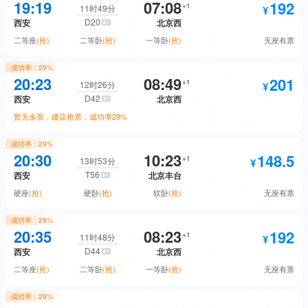
577.5
577.5
无座
预订
19:19
07:08
192
二等座
预订
+
1
11时49分
D20
西安
北京西
1815.5
商务座
预订
二等座
(抢)
二等卧
(抢)
一等卧
(抢)
无座
有票
922.5
一等座
预订
成功率：
29%
577.5
192
无座
预订
20:23
08:49
201
二等座
抢票
+
1
12时26分
D42
西安
北京西
1815.5
商务座
预订
暂无余票，建议抢票，成功率
29%
300
二等卧
抢票
成功率：
29%
577.5
201
无座
预订
20:30
10:23
148.5
二等座
抢票
+
1
13时53分
T56
西安
北京丰台
458
一等卧
抢票
硬座
(抢)
硬卧
(抢)
软卧
(抢)
无座
有票
320
二等卧
抢票
成功率：
29%
192
148.5
无座
预订
20:35
08:23
192
硬座
抢票
+
1
11时48分
D44
西安
北京西
488
一等卧
抢票
二等座
(抢)
二等卧
(抢)
一等卧
(抢)
无座
有票
254.5
硬卧
抢票
成功率：
29%
201
抢票