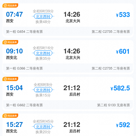
1030
高级动卧
抢票
全程
6时39分
07:47
14:26
533
北京西
转
373
西安
北京大兴
换乘
48分
二等卧
抢票
335
第一程
G654
二等座有票
第二程
C2735
二等座有票
无座
预订
496
一等卧
抢票
全程
5时16分
09:10
14:26
601
北京西
转
西安北
北京大兴
换乘
35分
282
无座
抢票
第一程
G366
二等座有票
第二程
C2735
二等座有票
全程
6时8分
15:04
21:12
582.5
北京西
转
西安
后吕村
换乘
15分
第一程
G662
二等座有票
第二程
S133
无座有票
全程
5时45分
15:27
21:12
592
北京西
转
西安北
后吕村
换乘
20分