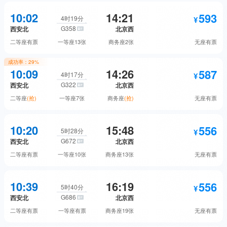
525
593
无座
预订
10:02
14:21
593
二等座
预订
4时19分
G358
西安北
北京西
428
无座
预订
二等座
有票
一等座
13张
商务座
2张
无座
有票
948
一等座
预订
成功率：
29%
593
10:09
14:26
587
二等座
预订
4时17分
G322
西安北
北京西
1818
商务座
预订
二等座
(抢)
一等座
7张
商务座
(抢)
无座
有票
948
一等座
预订
593
587
无座
预订
10:20
15:48
556
二等座
抢票
5时28分
G672
西安北
北京西
1818
商务座
预订
二等座
有票
一等座
10张
商务座
13张
无座
有票
939
一等座
预订
593
556
无座
预订
10:39
16:19
556
二等座
预订
5时40分
G686
西安北
北京西
1837
商务座
抢票
二等座
有票
一等座
有票
商务座
19张
无座
有票
889
一等座
预订