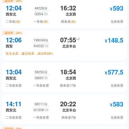
成功率：
29%
585.5
12:04
16:32
593
二等座
预订
4时28分
G354
西安北
北京西
460
无座
抢票
二等座
(抢)
一等座
(抢)
商务座
(抢)
无座
有票
875.5
一等座
抢票
成功率：
29%
593
12:06
07:55
148.5
二等座
抢票
+
1
19时49分
K4532
西安
北京丰台
1722.5
商务座
预订
暂无余票，建议抢票，成功率
29%
948
一等座
抢票
585.5
148.5
无座
预订
13:04
18:54
577.5
硬座
抢票
5时50分
G660
西安北
北京西
1818
商务座
抢票
二等座
有票
一等座
有票
商务座
17张
无座
有票
254.5
硬卧
抢票
593
577.5
无座
预订
14:11
20:22
583
二等座
预订
6时11分
G1308
西安北
北京丰台
398.5
软卧
抢票
二等座
有票
一等座
有票
商务座
7张
无座
有票
892
一等座
预订
成功率：
29%