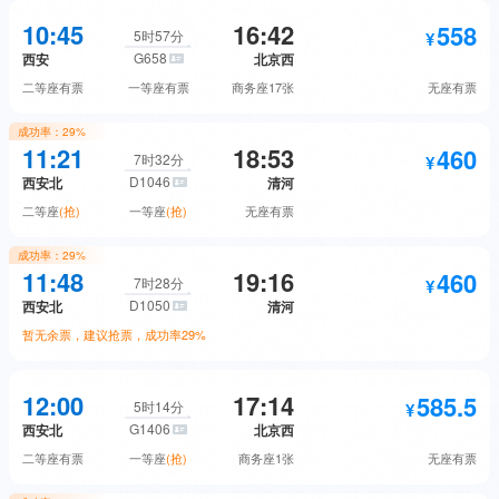
587
556
无座
预订
10:45
16:42
558
二等座
预订
5时57分
G658
西安
北京西
1945
商务座
预订
二等座
有票
一等座
有票
商务座
17张
无座
有票
889
一等座
预订
成功率：
29%
556
558
无座
预订
11:21
18:53
460
二等座
预订
7时32分
D1046
西安北
清河
1945
商务座
预订
二等座
(抢)
一等座
(抢)
无座
有票
892
一等座
预订
成功率：
29%
556
460
无座
预订
11:48
19:16
460
二等座
抢票
7时28分
D1050
西安北
清河
1818
商务座
预订
暂无余票，建议抢票，成功率
29%
708
一等座
抢票
558
460
无座
预订
12:00
17:14
585.5
二等座
抢票
5时14分
G1406
西安北
北京西
460
无座
预订
二等座
有票
一等座
(抢)
商务座
1张
无座
有票
702
一等座
抢票