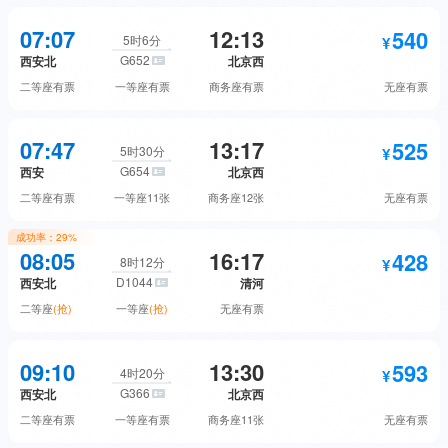
735.5
193
高级软卧
抢票
07:07
12:13
540
二等座
抢票
5时6分
G652
西安北
北京西
422
一等卧
抢票
二等座
有票
一等座
有票
商务座
有票
无座
有票
148.5
303
无座
抢票
二等卧
抢票
194
540
无座
抢票
07:47
13:17
525
二等座
预订
5时30分
G654
西安
北京西
436
一等卧
抢票
二等座
有票
一等座
11张
商务座
12张
无座
有票
863
一等座
预订
成功率：
29%
193
525
无座
抢票
08:05
16:17
428
二等座
预订
8时12分
D1044
西安北
清河
1818
商务座
预订
二等座
(抢)
一等座
(抢)
无座
有票
840
一等座
预订
540
428
无座
预订
09:10
13:30
593
二等座
抢票
4时20分
G366
西安北
北京西
1621
商务座
预订
二等座
有票
一等座
有票
商务座
11张
无座
有票
685
一等座
抢票