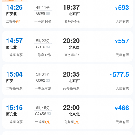
583
14:26
18:37
593
二等座
预订
4时11分
G368
西安北
北京西
1818
商务座
预订
二等座
(抢)
一等座
14张
商务座
4张
无座
有票
934
一等座
预订
577.5
593
无座
预订
14:57
20:20
557
二等座
抢票
5时23分
G970
西安北
北京西
1828
商务座
预订
二等座
有票
一等座
17张
商务座
8张
无座
有票
948
一等座
预订
583
557
无座
预订
15:04
20:35
577.5
二等座
预订
5时31分
G662
西安
北京西
1818
商务座
预订
二等座
有票
一等座
有票
商务座
有票
无座
有票
840
一等座
预订
593
577.5
无座
预订
15:15
22:00
466
二等座
预订
6时45分
G2456
西安北
北京北
1621
商务座
预订
二等座
有票
一等座
(抢)
商务座
(抢)
无座
有票
922.5
一等座
预订