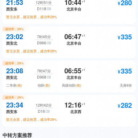
192
无座
21:53
10:44
280
二等座
抢票
+
1
12时51分
D118
西安东
北京丰台
398.5
软卧
抢票
暂无余票，建议抢票，成功率
29%
300
二等卧
抢票
成功率：
29%
148.5
280
无座
预订
23:02
06:47
335
二等座
抢票
+
1
7时45分
D966
西安北
北京丰台
458
一等卧
抢票
暂无余票，建议抢票，成功率
29%
334
二等卧
抢票
成功率：
29%
192
335
无座
预订
23:08
06:55
335
二等座
抢票
+
1
7时47分
D968
西安北
北京丰台
440
一等卧
抢票
二等座
(抢)
动卧
(抢)
高级动卧
(抢)
无座
6张
560
动卧
抢票
成功率：
29%
280
335
无座
抢票
23:34
12:16
282
二等座
抢票
+
1
12时42分
D16
西安东
北京西
1030
高级动卧
抢票
暂无余票，建议抢票，成功率
29%
560
动卧
抢票
中转方案推荐
335
282
无座
抢票
二等座
抢票