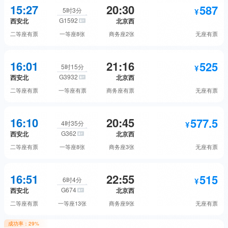
557
466
无座
预订
15:27
20:30
587
二等座
预订
5时3分
G1592
西安北
北京西
1815.5
商务座
预订
二等座
有票
一等座
8张
商务座
2张
无座
有票
746
一等座
抢票
577.5
587
无座
预订
16:01
21:16
525
二等座
预订
5时15分
G3932
西安北
北京西
1529
商务座
抢票
二等座
有票
一等座
有票
商务座
有票
无座
有票
939
一等座
预订
466
525
无座
预订
16:10
20:45
577.5
二等座
预订
4时35分
G362
西安北
北京西
1837
商务座
预订
二等座
有票
一等座
8张
商务座
3张
无座
有票
840
一等座
预订
587
577.5
无座
预订
16:51
22:55
515
二等座
预订
6时4分
G674
西安北
北京西
1837
商务座
预订
二等座
有票
一等座
13张
商务座
9张
无座
有票
922.5
一等座
预订
成功率：
29%